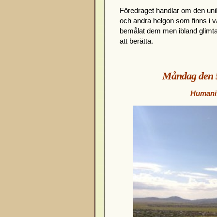
Föredraget handlar om den uni
och andra helgon som finns i 
bemålat dem men ibland glimtar 
att berätta.
Måndag den 5
Humanis