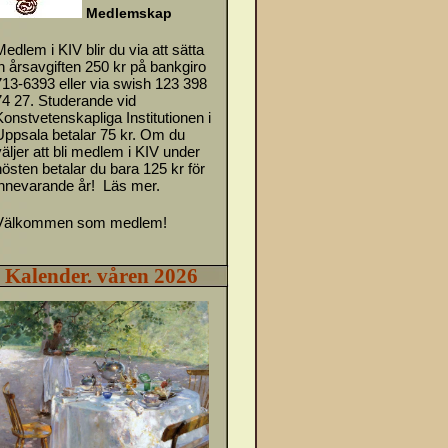
M
e
d
l
emskap
Medlem i KIV blir du via att sätta
in årsavgiften 250 kr på bankgiro
713-6393 eller via swish 123 398
74 27. Studerande vid
Konstvetenskapliga Institutionen i
Uppsala betalar 75 kr. Om du
väljer att bli medlem i KIV under
hösten betalar du bara 125 kr för
innevarande år!
Läs mer.
Välkommen som medlem!
Kalender. våren 2026