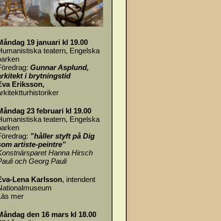
Måndag 19 januari kl 19.00
Humanistiska teatern, Engelska
parken
Föredrag:
Gunnar Asplund,
arkitekt i brytningstid
Eva Eriksson,
rkitektturhistoriker
Måndag 23 februari kl 19.00
Humanistiska teatern, Engelska
parken
Föredrag:
”håller styft på Dig
som artiste-peintre”
Konstnärsparet Hanna Hirsch
Pauli och Georg Pauli
Eva-Lena Karlsson
, intendent
Nationalmuseum
Läs mer
Måndag den 16 mars kl 18.00