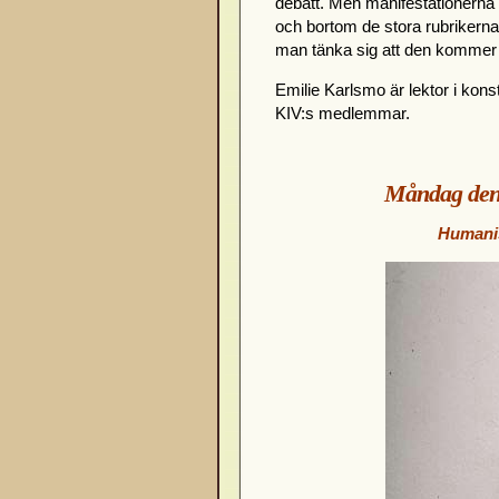
debatt. Men manifestationerna
och bortom de stora rubrikerna
man tänka sig att den kommer b
Emilie Karlsmo är lektor i kon
KIV:s medlemmar.
Måndag den 8
Humanis