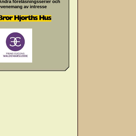
Andra föreläsningsserier och
evenemang av intresse