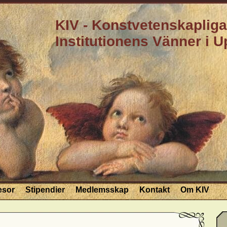
KIV - Konstvetenskapliga
Institutionens Vänner i 
esor
Stipendier
Medlemsskap
Kontakt
Om KIV