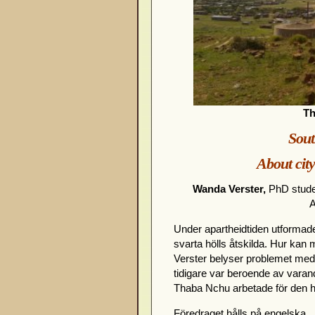
Th
Sout
About city
Wanda Verster
,
PhD studen
A
Under apartheidtiden utformade
svarta hölls åtskilda. Hur ka
Verster belyser problemet me
tidigare var beroende av varan
Thaba Nchu arbetade för den hu
Föredraget hålls på engelska.