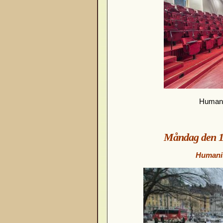
Humani
Måndag den 10
Humanis