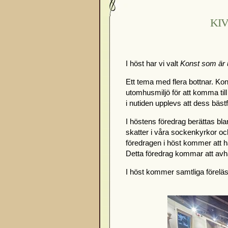
KIV 
I höst har vi valt
Konst som är 
Ett tema med flera bottnar. Ko
utomhusmiljö för att komma till
i nutiden upplevs att dess bäst
I höstens föredrag berättas 
skatter i våra sockenkyrkor och
föredragen i höst kommer att h
Detta föredrag kommar att avh
I höst kommer samtliga före