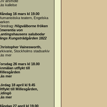
KIV årsmöte
Läs
kallelse
Måndag 16 mars kl 19.00
Humanistiska teatern, Engelska
parken
Föredrag:
Högvälborne fröken
Emerentia von
Lantingshausens salubodar
längs Kungsträdgården 1822
Christopher Vainesworth,
arkivarie, Stockholms stadsarkiv
Läs mer
Torsdag 26 mars kl 18.00
Anmälan utflykt till
Millesgården
Läs mer
Lördag 18 april kl 9.45
Utflykt till Millesgården,
Lidingö
Läs mer
Måndag 27 april kl 19.00