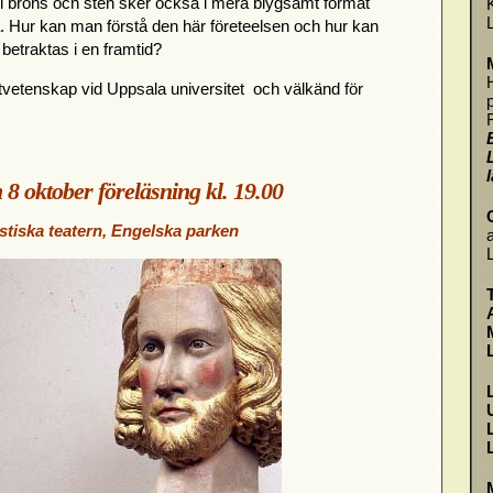
 i brons och sten sker också i mera blygsamt format
. Hur kan man förstå den här företeelsen och hur kan
etraktas i en framtid?
stvetenskap vid Uppsala universitet och välkänd för
 oktober föreläsning kl. 19.00
tiska teatern, Engelska parken