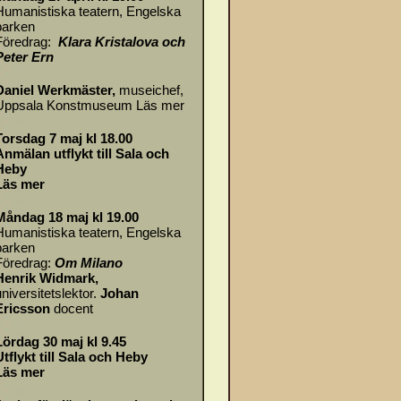
Humanistiska teatern, Engelska
parken
Föredrag:
Klara Kristalova och
Peter Ern
Daniel Werkmäster
,
museichef,
Uppsala Konstmuseum
Läs mer
Torsdag 7 maj kl 18.00
Anmälan utflykt till Sala och
Heby
Läs mer
Måndag 18 maj kl 19.00
Humanistiska teatern, Engelska
parken
Föredrag:
Om
Milano
Henrik Widmark,
universitetslektor.
Johan
Ericsson
docent
Lördag 30 maj kl 9.45
Utflykt till Sala och Heby
Läs mer