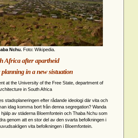
aba Nchu.
Foto: Wikipedia.
h Africa after apartheid
 planning in a new sistuation
t at the University of the Free State, department of
rchitecture in South Africa
s stadsplaneringen efter rådande ideologi där vita och
n man idag komma bort från denna segregation? Wanda
d hjälp av städerna Bloemfontein och Thaba Nchu som
dra genom att en stor del av den svarta befolkningen i
vudsakligen vita befolkningen i Bloemfontein.