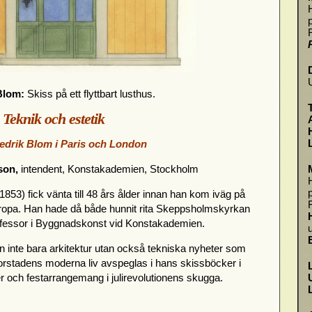
 Blom:
Skiss på ett flyttbart lusthus.
Teknik och estetik
edrik Blom i Paris och London
son,
intendent, Konstakademien, Stockholm
853) fick vänta till 48 års ålder innan han kom iväg på
Europa. Han hade då både hunnit rita Skeppsholmskyrkan
rofessor i Byggnadskonst vid Konstakademien.
n inte bara arkitektur utan också tekniska nyheter som
orstadens moderna liv avspeglas i hans skissböcker i
ker och festarrangemang i julirevolutionens skugga.