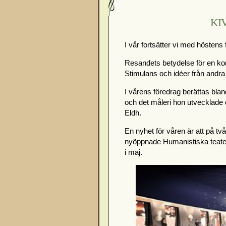
KIV
I vår fortsätter vi med hösten
Resandets betydelse för en kon
Stimulans och idéer från andra 
I vårens föredrag berättas bla
och det måleri hon utvecklade 
Eldh.
En nyhet för våren är att på tv
nyöppnade Humanistiska teatern.
i maj.