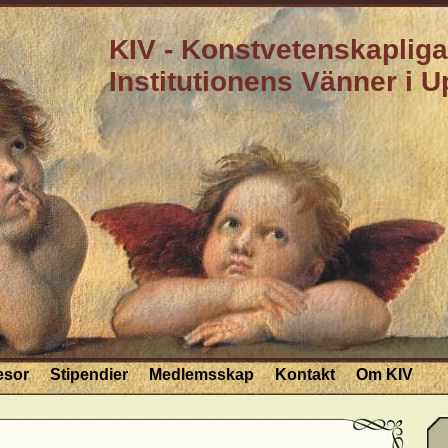
KIV - Konstvetenskapliga
Institutionens Vänner i 
esor
Stipendier
Medlemsskap
Kontakt
Om KIV