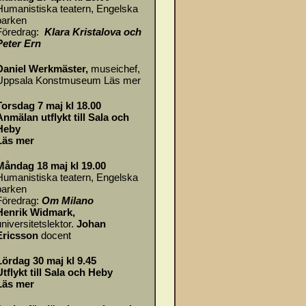
Humanistiska teatern, Engelska
parken
Föredrag:
Klara Kristalova och
Peter Ern
Daniel Werkmäster
,
museichef,
Uppsala Konstmuseum
Läs mer
Torsdag 7 maj kl 18.00
Anmälan utflykt till Sala och
Heby
Läs mer
Måndag 18 maj kl 19.00
Humanistiska teatern, Engelska
parken
Föredrag:
Om
Milano
Henrik Widmark,
universitetslektor.
Johan
Ericsson
docent
Lördag 30 maj kl 9.45
Utflykt till Sala och Heby
Läs mer