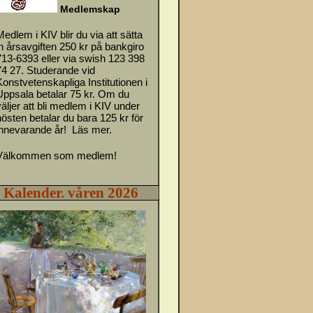
M
e
d
l
emskap
Medlem i KIV blir du via att sätta
in årsavgiften 250 kr på bankgiro
713-6393 eller via swish 123 398
74 27. Studerande vid
Konstvetenskapliga Institutionen i
Uppsala betalar 75 kr. Om du
väljer att bli medlem i KIV under
hösten betalar du bara 125 kr för
innevarande år!
Läs mer.
Välkommen som medlem!
Kalender. våren 2026