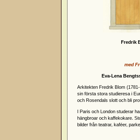
Fredrik
med Fr
Eva-Lena Bengts
Arkitekten Fredrik Blom (1781-1
sin första stora studieresa i 
och Rosendals slott och bli p
I Paris och London studerar ha
hängbroar och kaffekokare. St
bilder från teatrar, kaféer, par