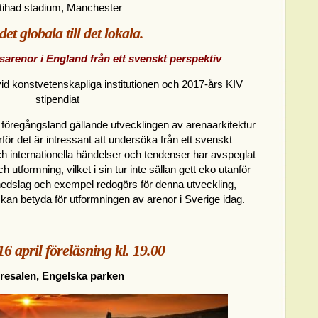
tihad stadium, Manchester
et globala till det lokala.
sarenor i England från ett svenskt perspektiv
id konstvetenskapliga institutionen och 2017-års KIV
stipendiat
 föregångsland gällande utvecklingen av arenaarkitektur
arför det är intressant att undersöka från ett svenskt
ch internationella händelser och tendenser har avspeglat
 utformning, vilket i sin tur inte sällan gett eko utanför
nedslag och exempel redogörs för denna utveckling,
 kan betyda för utformningen av arenor i Sverige idag.
 april föreläsning kl. 19.00
hresalen, Engelska parken