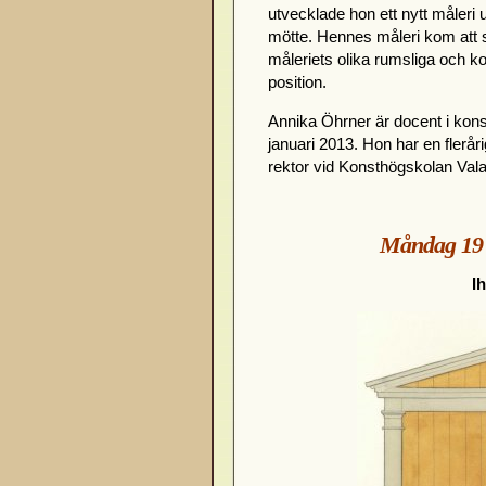
utvecklade hon ett nytt måleri
mötte. Hennes måleri kom att s
måleriets olika rumsliga och ko
position.
Annika Öhrner är docent i kon
januari 2013. Hon har en flerår
rektor vid Konsthögskolan Vala
Måndag 19 f
I