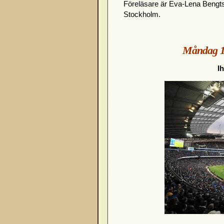
Föreläsare är Eva-Lena Bengtss
Stockholm.
Måndag 19
I