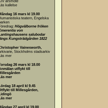
KIV årsmöte
Läs
kallelse
Måndag 16 mars kl 19.00
Humanistiska teatern, Engelska
parken
Föredrag:
Högvälborne fröken
Emerentia von
Lantingshausens salubodar
längs Kungsträdgården 1822
Christopher Vainesworth,
arkivarie, Stockholms stadsarkiv
Läs mer
Torsdag 26 mars kl 18.00
Anmälan utflykt till
Millesgården
Läs mer
Lördag 18 april kl 9.45
Utflykt till Millesgården,
Lidingö
Läs mer
Måndag 27 april kl 19.00