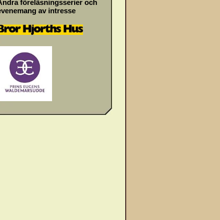
Andra föreläsningsserier och
evenemang av intresse