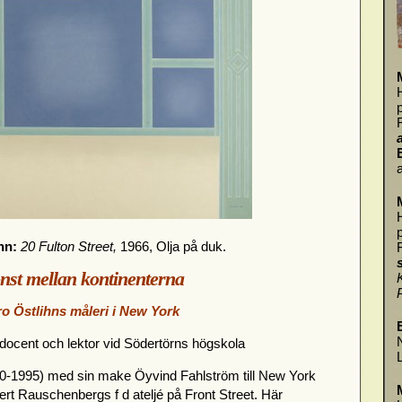
a
hn:
20 Fulton Street,
1966, Olja på duk.
nst mellan kontinenterna
o Östlihns måleri i New York
docent och lektor vid Södertörns högskola
30-1995) med sin make Öyvind Fahlström till New York
obert Rauschenbergs f d ateljé på Front Street. Här