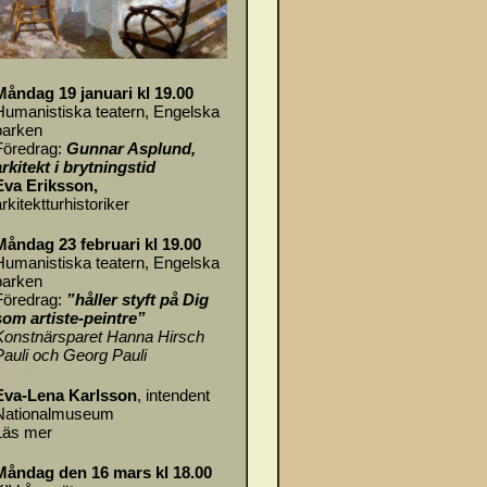
Måndag 19 januari kl 19.00
Humanistiska teatern, Engelska
parken
Föredrag:
Gunnar Asplund,
arkitekt i brytningstid
Eva Eriksson,
rkitektturhistoriker
Måndag 23 februari kl 19.00
Humanistiska teatern, Engelska
parken
Föredrag:
”håller styft på Dig
som artiste-peintre”
Konstnärsparet Hanna Hirsch
Pauli och Georg Pauli
Eva-Lena Karlsson
, intendent
Nationalmuseum
Läs mer
Måndag den 16 mars kl 18.00