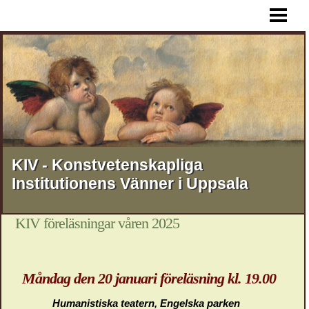
HEM
AKTUELLT
FÖREDRAG
RESOR
STIPENDIER
MEDLEMSSKAP
KIV - Konstvetenskapliga
Institutionens Vänner i Uppsala
KONTAKT
OM KIV
KIV föreläsningar våren 2025
Måndag den 20 januari föreläsning kl. 19.00
Humanistiska teatern, Engelska parken