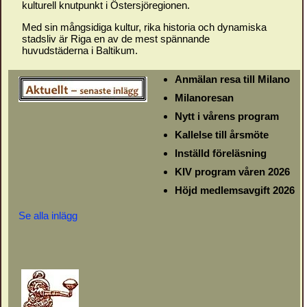
kulturell knutpunkt i Östersjöregionen.
Med sin mångsidiga kultur, rika historia och dynamiska
stadsliv är Riga en av de mest spännande
huvudstäderna i Baltikum.
Anmälan resa till Milano
Milanoresan
Nytt i vårens program
Kallelse till årsmöte
Inställd föreläsning
KIV program våren 2026
Höjd medlemsavgift 2026
Se alla inlägg