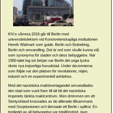
KIV:s vårresa 2016 går till Berlin med
universitetslektorn vid Konstvetenskapliga institutionen
Henrik Widmark som guide. Berlin och förändring,
Berlin och omvandling. Det är ord som skulle kunna stå
som synonyma för staden och dess bebyggelse. När
1900-talet tog sin början var Berlin det unga tyska
rikets nya kejserliga huvudstad. Under decennierna
som följde var den platsen för revolutioner, nöjen,
industri och en experimentell arkitektur.
Med det nazistiska maktövertagandet omvandlades
den stad som vuxit fram till att bli det nazistiska
imperiets tänkta maktcentrum. Men drömmen om ett
Stortyskland krossades av de allierade tillsammans
med Sovjetunionen och lämnade ett Berlin i spillror. En
tredjedel av all bebyggelse var totalförstörd, över