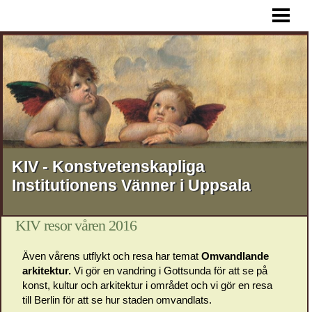
HEM
AKTUELLT
FÖREDRAG
RESOR
STIPENDIER
MEDLEMSSKAP
KIV - Konstvetenskapliga
Institutionens Vänner i Uppsala
KONTAKT
OM KIV
KIV resor våren 2016
Även vårens utflykt och resa har temat
Omvandlande
arkitektur.
Vi gör en vandring i Gottsunda för att se på
konst, kultur och arkitektur i området och vi gör en resa
till Berlin för att se hur staden omvandlats.