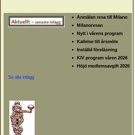
Anmälan resa till Milano
Milanoresan
Nytt i vårens program
Kallelse till årsmöte
Inställd föreläsning
KIV program våren 2026
Höjd medlemsavgift 2026
Se alla inlägg