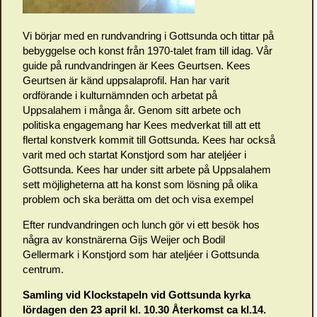
Vi börjar med en rundvandring i Gottsunda och tittar på
bebyggelse och konst från 1970-talet fram till idag. Vår
guide på rundvandringen är Kees Geurtsen. Kees
Geurtsen är känd uppsalaprofil. Han har varit
ordförande i kulturnämnden och arbetat på
Uppsalahem i många år. Genom sitt arbete och
politiska engagemang har Kees medverkat till att ett
flertal konstverk kommit till Gottsunda. Kees har också
varit med och startat Konstjord som har ateljéer i
Gottsunda. Kees har under sitt arbete på Uppsalahem
sett möjligheterna att ha konst som lösning på olika
problem och ska berätta om det och visa exempel
Efter rundvandringen och lunch gör vi ett besök hos
några av konstnärerna Gijs Weijer och Bodil
Gellermark i Konstjord som har ateljéer i Gottsunda
centrum.
Samling vid Klockstapeln vid Gottsunda kyrka
lördagen den 23 april kl. 10.30 Återkomst ca kl.14.