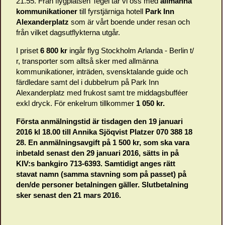
21.55. Från flygplatsen Tegel tar vi oss med
allmänna
kommunikationer
till fyrstjärniga hotell
Park Inn
Alexanderplatz
som är vårt boende under resan och
från vilket dagsutflykterna utgår.
I priset
6 800 kr
ingår flyg Stockholm Arlanda - Berlin t/
r, transporter som alltså sker med allmänna
kommunikationer, inträden, svensktalande guide och
färdledare samt del i dubbelrum på Park Inn
Alexanderplatz med frukost samt tre middagsbufféer
exkl dryck. För enkelrum tillkommer
1 050 kr.
Första anmälningstid är tisdagen den 19 januari
2016 kl 18.00 till Annika Sjöqvist Platzer 070 388 18
28. En anmälningsavgift på 1 500 kr, som ska vara
inbetald senast den 29 januari 2016, sätts in på
KIV:s bankgiro 713-6393. Samtidigt anges rätt
stavat namn (samma stavning som på passet) på
den/de personer betalningen gäller. Slutbetalning
sker senast den 21 mars 2016.