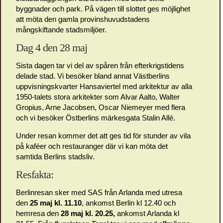
byggnader och park. På vägen till slottet ges möjlighet
att möta den gamla provinshuvudstadens
mångskiftande stadsmiljöer.
Dag 4 den 28 maj
Sista dagen tar vi del av spåren från efterkrigstidens
delade stad. Vi besöker bland annat Västberlins
uppvisningskvarter Hansaviertel med arkitektur av alla
1950-talets stora arkitekter som Alvar Aalto, Walter
Gropius, Arne Jacobsen, Oscar Niemeyer med flera
och vi besöker Östberlins märkesgata Stalin Allé.
Under resan kommer det att ges tid för stunder av vila
på kaféer och restauranger där vi kan möta det
samtida Berlins stadsliv.
Resfakta:
Berlinresan sker med SAS från Arlanda med utresa
den
25 maj kl. 11.10
, ankomst Berlin kl 12.40 och
hemresa den
28 maj kl. 20.25,
ankomst Arlanda kl