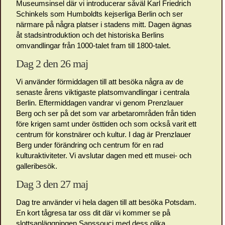
Museumsinsel där vi introducerar såväl Karl Friedrich
Schinkels som Humboldts kejserliga Berlin och ser
närmare på några platser i stadens mitt. Dagen ägnas
åt stadsintroduktion och det historiska Berlins
omvandlingar från 1000-talet fram till 1800-talet.
Dag 2 den 26 maj
Vi använder förmiddagen till att besöka några av de
senaste årens viktigaste platsomvandlingar i centrala
Berlin. Eftermiddagen vandrar vi genom Prenzlauer
Berg och ser på det som var arbetarområden från tiden
före krigen samt under östtiden och som också varit ett
centrum för konstnärer och kultur. I dag är Prenzlauer
Berg under förändring och centrum för en rad
kulturaktiviteter. Vi avslutar dagen med ett musei- och
galleribesök.
Dag 3 den 27 maj
Dag tre använder vi hela dagen till att besöka Potsdam.
En kort tågresa tar oss dit där vi kommer se på
slottsanläggningen Sanssouci med dess olika