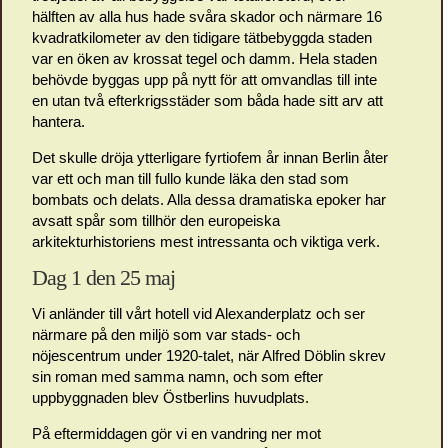
hälften av alla hus hade svåra skador och närmare 16
kvadratkilometer av den tidigare tätbebyggda staden
var en öken av krossat tegel och damm. Hela staden
behövde byggas upp på nytt för att omvandlas till inte
en utan två efterkrigsstäder som båda hade sitt arv att
hantera.
Det skulle dröja ytterligare fyrtiofem år innan Berlin åter
var ett och man till fullo kunde läka den stad som
bombats och delats. Alla dessa dramatiska epoker har
avsatt spår som tillhör den europeiska
arkitekturhistoriens mest intressanta och viktiga verk.
Dag 1 den 25 maj
Vi anländer till vårt hotell vid Alexanderplatz och ser
närmare på den miljö som var stads- och
nöjescentrum under 1920-talet, när Alfred Döblin skrev
sin roman med samma namn, och som efter
uppbyggnaden blev Östberlins huvudplats.
På eftermiddagen gör vi en vandring ner mot