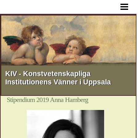
HEM
AKTUELLT
FÖREDRAG
RESOR
STIPENDIER
MEDLEMSSKAP
KIV - Konstvetenskapliga
Institutionens Vänner i Uppsala
KONTAKT
OM KIV
Stipendium 2019 Anna Hamberg