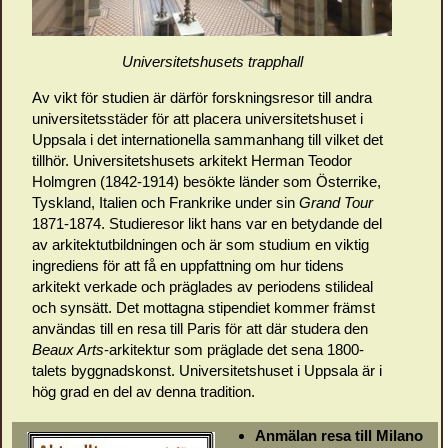
Universitetshusets trapphall
Av vikt för studien är därför forskningsresor till andra
universitetsstäder för att placera universitetshuset i
Uppsala i det internationella sammanhang till vilket det
tillhör. Universitetshusets arkitekt Herman Teodor
Holmgren (1842-1914) besökte länder som Österrike,
Tyskland, Italien och Frankrike under sin
Grand Tour
1871-1874. Studieresor likt hans var en betydande del
av arkitektutbildningen och är som studium en viktig
ingrediens för att få en uppfattning om hur tidens
arkitekt verkade och präglades av periodens stilideal
och synsätt. Det mottagna stipendiet kommer främst
användas till en resa till Paris för att där studera den
Beaux Arts
-arkitektur som präglade det sena 1800-
talets byggnadskonst. Universitetshuset i Uppsala är i
hög grad en del av denna tradition.
Anmälan resa till Milano