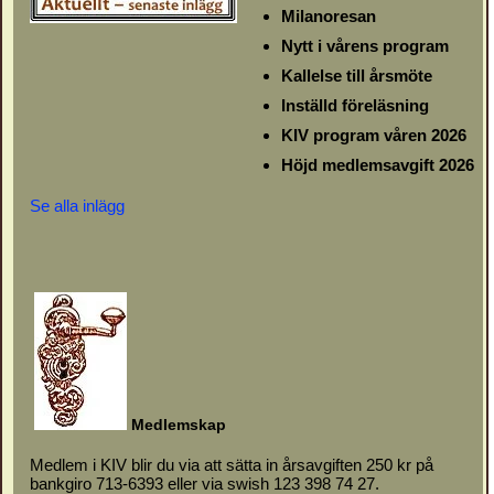
Milanoresan
Nytt i vårens program
Kallelse till årsmöte
Inställd föreläsning
KIV program våren 2026
Höjd medlemsavgift 2026
Se alla inlägg
M
e
d
l
emskap
Medlem i KIV blir du via att sätta in årsavgiften 250 kr på
bankgiro 713-6393 eller via swish 123 398 74 27.