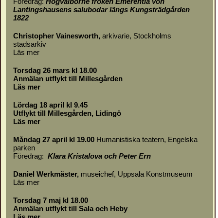
Föredrag:
Högvälborne fröken Emerentia von
Lantingshausens salubodar längs Kungsträdgården
1822
Christopher Vainesworth,
arkivarie, Stockholms
stadsarkiv
Läs mer
Torsdag 26 mars kl 18.00
Anmälan utflykt till Millesgården
Läs mer
Lördag 18 april kl 9.45
Utflykt till Millesgården, Lidingö
Läs mer
Måndag 27 april kl 19.00
Humanistiska teatern, Engelska
parken
Föredrag:
Klara Kristalova och Peter Ern
Daniel Werkmäster
,
museichef, Uppsala Konstmuseum
Läs mer
Torsdag 7 maj kl 18.00
Anmälan utflykt till Sala och Heby
Läs mer