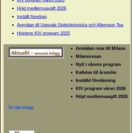
Höjd medlemsavgift 2026
Inställt föredrag
Anmälan till Uppsala Slottshistoriska och Afternoon Tea
Höstens KIV program 2025
Anmälan resa till Milano
Milanoresan
Nytt i vårens program
Kallelse till årsmöte
Inställd föreläsning
KIV program våren 2026
Höjd medlemsavgift 2026
Se alla inlägg