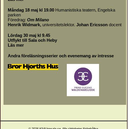
Måndag 18 maj kl 19.00
Humanistiska teatern, Engelska
parken
Föredrag:
Om
Milano
Henrik Widmark,
universitetslektor.
Johan Ericsson
docent
Lördag 30 maj kl 9.45
Utflykt till Sala och Heby
Läs mer
Andra föreläsningsserier och evenemang av intresse
© 2026 KIViUppsala.se. Alla rättigheter förbehållna.