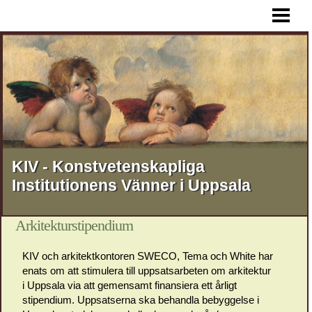
HEM
AKTUELLT
FÖREDRAG
RESOR
STIPENDIER
MEDLEMSSKAP
KIV - Konstvetenskapliga
Institutionens Vänner i Uppsala
KONTAKT
OM KIV
Arkitekturstipendium
KIV och arkitektkontoren SWECO, Tema och White har
enats om att stimulera till uppsatsarbeten om arkitektur
i Uppsala via att gemensamt finansiera ett årligt
stipendium. Uppsatserna ska behandla bebyggelse i