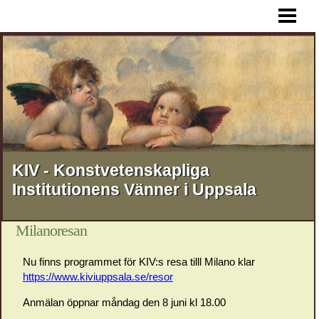
HEM
AKTUELLT
FÖREDRAG
RESOR
STIPENDIER
MEDLEMSSKAP
KIV - Konstvetenskapliga
Institutionens Vänner i Uppsala
KONTAKT
OM KIV
Milanoresan
Nu finns programmet för KIV:s resa tilll Milano klar
https://www.kiviuppsala.se/resor
Anmälan öppnar måndag den 8 juni kl 18.00