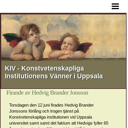
HEM
AKTUELLT
FÖREDRAG
RESOR
STIPENDIER
MEDLEMSSKAP
KIV - Konstvetenskapliga
Institutionens Vänner i Uppsala
KONTAKT
OM KIV
Firande av Hedvig Brander Jonsson
Torsdagen den 12 juni firades Hedvig Brander
Jonssons förlång och trogen tjänst på
Konstvetenskapliga institutionen vid Uppsala
universitet samt samt det faktum att Hedvigs fyller 65