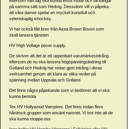
eftersom vårt lag ska kunna emot stötar och tacklingar
på samma sätt som Hedvig. Dessutom vill vi påpeka
att våra damer spelar en mycket konstfull och
vetenskaplig ishockey.
Vi har också fått brev från Asea Brown Boveri som
skall lansera tjänsten
HV High Voltage pover supply.
De skriver att det är ett uppenbart varumärkesintrång
eftersom de nu ska lansera högspänningsledning till
Gotland och Hedvig har redan gjort intrång i deras
verksamhet genom att klara av olika nivåer på
spänning mellan Uppsala och Gotland
Det finns några påpekande som vi bedömer att vi ska
kunna bemöta
Tex HV Hollywood Vampires. Det finns redan flera
hårdrock grupper som använt namnet. Vi tror inte att de
ska kunna stoppa oss