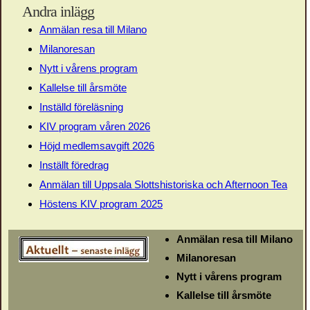
Andra inlägg
Anmälan resa till Milano
Milanoresan
Nytt i vårens program
Kallelse till årsmöte
Inställd föreläsning
KIV program våren 2026
Höjd medlemsavgift 2026
Inställt föredrag
Anmälan till Uppsala Slottshistoriska och Afternoon Tea
Höstens KIV program 2025
Anmälan resa till Milano
Milanoresan
Nytt i vårens program
Kallelse till årsmöte