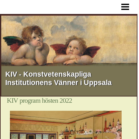
HEM
AKTUELLT
FÖREDRAG
RESOR
STIPENDIER
MEDLEMSSKAP
KIV - Konstvetenskapliga
Institutionens Vänner i Uppsala
KONTAKT
OM KIV
KIV program hösten 2022