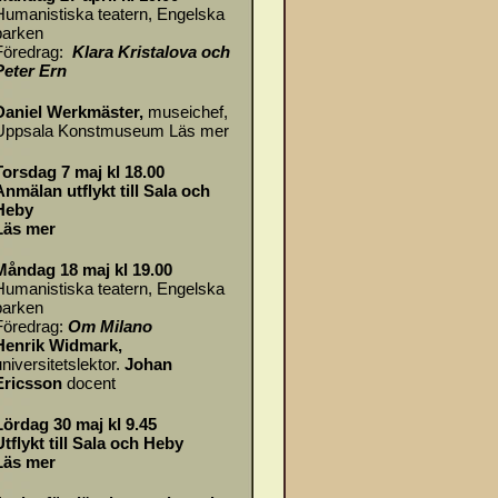
Humanistiska teatern, Engelska
parken
Föredrag:
Klara Kristalova och
Peter Ern
Daniel Werkmäster
,
museichef,
Uppsala Konstmuseum
Läs mer
Torsdag 7 maj kl 18.00
Anmälan utflykt till Sala och
Heby
Läs mer
Måndag 18 maj kl 19.00
Humanistiska teatern, Engelska
parken
Föredrag:
Om
Milano
Henrik Widmark,
universitetslektor.
Johan
Ericsson
docent
Lördag 30 maj kl 9.45
Utflykt till Sala och Heby
Läs mer