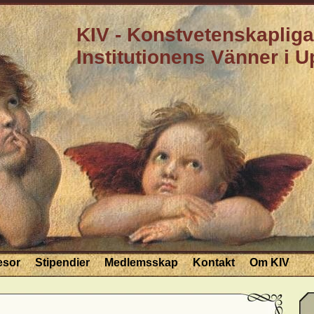
KIV - Konstvetenskapliga
Institutionens Vänner i 
esor
Stipendier
Medlemsskap
Kontakt
Om KIV