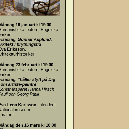
Måndag 19 januari kl 19.00
Humanistiska teatern, Engelska
parken
Föredrag:
Gunnar Asplund,
arkitekt i brytningstid
Eva Eriksson,
rkitektturhistoriker
Måndag 23 februari kl 19.00
Humanistiska teatern, Engelska
parken
Föredrag:
”håller styft på Dig
som artiste-peintre”
Konstnärsparet Hanna Hirsch
Pauli och Georg Pauli
Eva-Lena Karlsson
, intendent
Nationalmuseum
Läs mer
Måndag den 16 mars kl 18.00