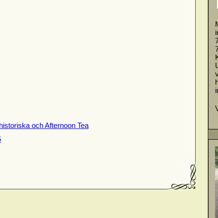
historiska och Afternoon Tea
5