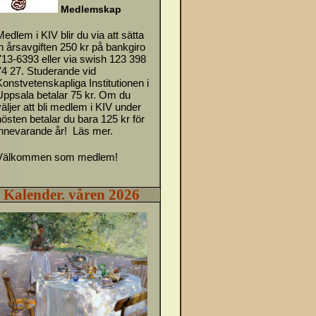
M
e
d
l
emskap
Medlem i KIV blir du via att sätta
in årsavgiften 250 kr på bankgiro
713-6393 eller via swish 123 398
74 27. Studerande vid
Konstvetenskapliga Institutionen i
Uppsala betalar 75 kr. Om du
väljer att bli medlem i KIV under
hösten betalar du bara 125 kr för
innevarande år!
Läs mer.
Välkommen som medlem!
Kalender. våren 2026