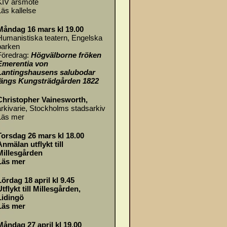
KIV årsmöte
Läs
kallelse
Måndag 16 mars kl 19.00
Humanistiska teatern, Engelska
parken
Föredrag:
Högvälborne fröken
Emerentia von
Lantingshausens salubodar
längs Kungsträdgården 1822
Christopher Vainesworth,
arkivarie, Stockholms stadsarkiv
Läs mer
Torsdag 26 mars kl 18.00
Anmälan utflykt till
Millesgården
Läs mer
Lördag 18 april kl 9.45
Utflykt till Millesgården,
Lidingö
Läs mer
Måndag 27 april kl 19.00