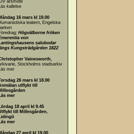
KIV årsmöte
Läs
kallelse
Måndag 16 mars kl 19.00
Humanistiska teatern, Engelska
parken
Föredrag:
Högvälborne fröken
Emerentia von
Lantingshausens salubodar
längs Kungsträdgården 1822
Christopher Vainesworth,
arkivarie, Stockholms stadsarkiv
Läs mer
Torsdag 26 mars kl 18.00
Anmälan utflykt till
Millesgården
Läs mer
Lördag 18 april kl 9.45
Utflykt till Millesgården,
Lidingö
Läs mer
Måndag 27 april kl 19.00