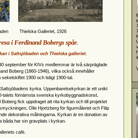
aden
Thielska Galleriet, 1926
esa i Ferdinand Bobergs spår.
n i Saltsjöbaden och Thielska galleriet.
m 30 september för KIVs medlemmar är två särpräglade
and Boberg (1860-1946), vilka också innehåller
sekelskiftet 1900 och tidigt 1900-tal.
Saltsjöbadens kyrka
. Uppenbarelsekyrkan är ett unikt
0-talets förnämsta svenska kyrkobyggnadskonst,
Boberg fick uppdraget att rita kyrkan och till projektet
tsmyckningen, Olle Hjortzberg för figurmåleriet och Filip
e dekorativa målningarna. Kyrkan är en donation av
a båda har sin gravplats i kyrkan.
leriets café.