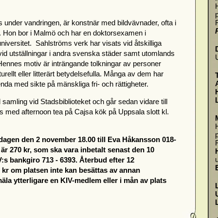
 under vandringen, är konstnär med bildvävnader, ofta i
m. Hon bor i Malmö och har en doktorsexamen i
iversitet. Sahlströms verk har visats vid åtskilliga
 vid utställningar i andra svenska städer samt utomlands
Hennes motiv är inträngande tolkningar av personer
lturellt eller litterärt betydelsefulla. Många av dem har
enda med sikte på mänskliga fri- och rättigheter.
samling vid Stadsbiblioteket och går sedan vidare till
s med afternoon tea på Cajsa kök på Uppsala slott kl.
dagen den 2 november 18.00 till
Eva Håkansson 018-
 är 270 kr, som ska vara inbetalt senast den 10
:s bankgiro 713 - 6393.
Återbud efter 12
kr om platsen inte kan besättas av annan
la ytterligare en KIV-medlem eller i mån av plats