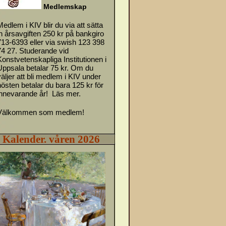
M
e
d
l
emskap
Medlem i KIV blir du via att sätta
in årsavgiften 250 kr på bankgiro
713-6393 eller via swish 123 398
74 27. Studerande vid
Konstvetenskapliga Institutionen i
Uppsala betalar 75 kr. Om du
väljer att bli medlem i KIV under
hösten betalar du bara 125 kr för
innevarande år!
Läs mer.
Välkommen som medlem!
Kalender. våren 2026