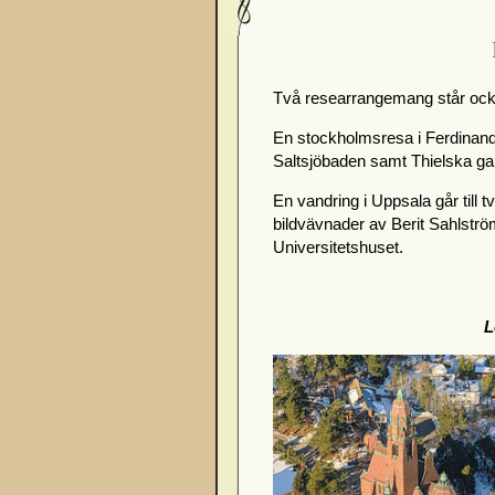
Två researrangemang står ock
En stockholmsresa i Ferdinan
Saltsjöbaden samt Thielska gall
En vandring i Uppsala går till 
bildvävnader av Berit Sahlströ
Universitetshuset.
L