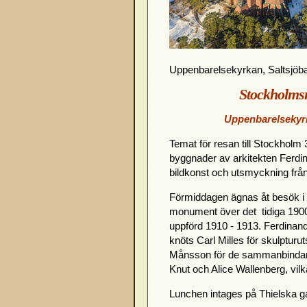
Uppenbarelsekyrkan, Saltsjöb
Stockholmsr
Uppenbarelsekyrka
Temat för resan till Stockhol
byggnader av arkitekten Ferdin
bildkonst och utsmyckning från 
Förmiddagen ägnas åt besök i
monument över det tidiga 190
uppförd 1910 - 1913. Ferdinand 
knöts Carl Milles för skulpturu
Månsson för de sammanbindand
Knut och Alice Wallenberg, vilk
Lunchen intages på Thielska gal