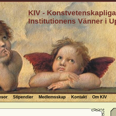
KIV - Konstvetenskapliga
Institutionens Vänner i 
esor
Stipendier
Medlemsskap
Kontakt
Om KIV