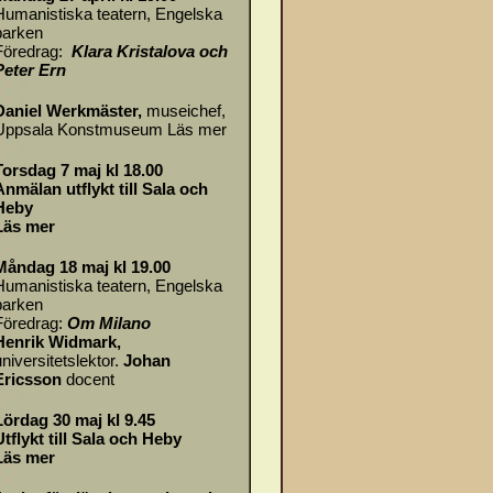
Humanistiska teatern, Engelska
parken
Föredrag:
Klara Kristalova och
Peter Ern
Daniel Werkmäster
,
museichef,
Uppsala Konstmuseum
Läs mer
Torsdag 7 maj kl 18.00
Anmälan utflykt till Sala och
Heby
Läs mer
Måndag 18 maj kl 19.00
Humanistiska teatern, Engelska
parken
Föredrag:
Om
Milano
Henrik Widmark,
universitetslektor.
Johan
Ericsson
docent
Lördag 30 maj kl 9.45
Utflykt till Sala och Heby
Läs mer