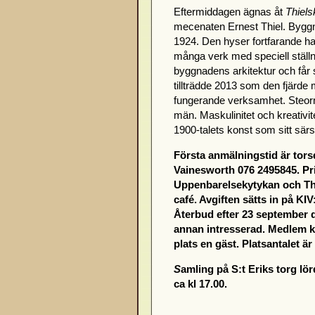
Eftermiddagen ägnas åt
Thiels
mecenaten Ernest Thiel. Byggna
1924. Den hyser fortfarande h
många verk med speciell ställn
byggnadens arkitektur och får
tillträdde 2013 som den fjärde
fungerande verksamhet. Steorn
män. Maskulinitet och kreativit
1900-talets konst som sitt sär
Första anmälningstid är tors
Vainesworth
076 2495845.
Pr
Uppenbarelsekytykan och Thie
café. Avgiften sätts in på K
Återbud efter 23 september d
annan intresserad. Medlem ka
plats en gäst. Platsantalet är
S
amling på S:t Eriks torg l
ca kl 17.00.