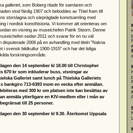
ka galleriet
, som Boberg ritade för samlaren och
den stod färdig 1907 och beboddes av Thiel fram till
ans storslagna och särpräglade konstsamling med
ing i nordisk konsthistoria. Vi kommer att orienteras om
 sedan en visning av museichefen Patrik Steorn. Denne
 museichefen sedan 2011 och svarar för en nu väl
 disputerade 2006 på en avhandling med titeln ”Nakna
et i svensk bildkultur 1900-1915” och har det tidiga
skilda forskningsområde.
a
dagen den 14 september kl 18.00 till
Christopher
is 670 kr som inkluderar buss, visningar av
lska Galleriet samt lunch på Thielska Galleriets
IV:s bankgiro 713-6393 inom en vecka efter anmälan.
ebiteras med 300 kr om platsen inte kan besättas av
n anmäla ytterligare en KIV-medlem eller i mån av
 begränsat till 25 personer.
ördagen den 30 september kl 9.30. Återkomst Uppsala