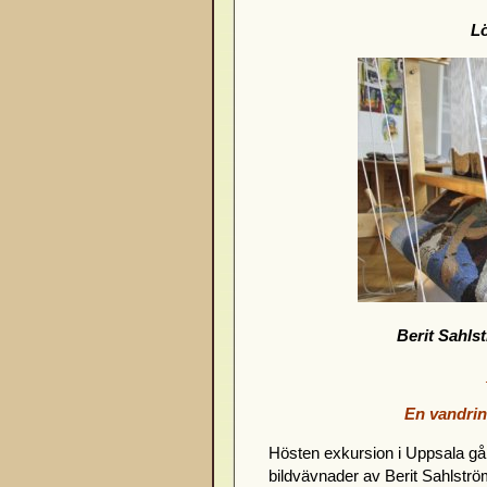
L
Berit Sahls
En vandrin
Hösten exkursion i Uppsala går
bildvävnader av Berit Sahlstr