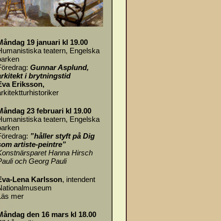
Måndag 19 januari kl 19.00
Humanistiska teatern, Engelska
parken
Föredrag:
Gunnar Asplund,
arkitekt i brytningstid
Eva Eriksson,
rkitektturhistoriker
Måndag 23 februari kl 19.00
Humanistiska teatern, Engelska
parken
Föredrag:
”håller styft på Dig
som artiste-peintre”
Konstnärsparet Hanna Hirsch
Pauli och Georg Pauli
Eva-Lena Karlsson
, intendent
Nationalmuseum
Läs mer
Måndag den 16 mars kl 18.00