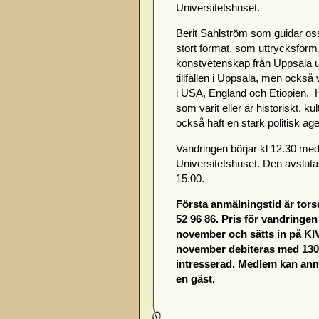
Universitetshuset.
Berit Sahlström som guidar oss
stort format, som uttrycksfor
konstvetenskap från Uppsala un
tillfällen i Uppsala, men också
i USA, England och Etiopien. 
som varit eller är historiskt, ku
också haft en stark politisk ag
Vandringen börjar kl 12.30 med 
Universitetshuset. Den avsluta
15.00.
Första anmälningstid är tors
52 96 86
. Pris för vandringen
november och sätts in på KIV
november debiteras med 130 
intresserad. Medlem kan anmä
en gäst.