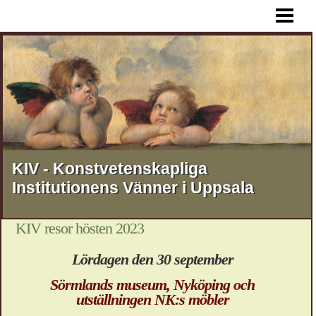
HEM
AKTUELLT
FÖREDRAG
RESOR
STIPENDIER
MEDLEMSSKAP
KIV - Konstvetenskapliga
Institutionens Vänner i Uppsala
KONTAKT
OM KIV
KIV resor hösten 2023
Lördagen den 30 september
Sörmlands museum, Nyköping och
utställningen NK:s möbler