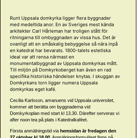
Runt Uppsala domkyrka ligger flera byggnader
med medeltida anor. En av Sveriges mest kända
arkitekter Carl Hårleman har troligen stått för
ritningarna till ombyggnaden av vissa hus. Det är
ovanligt att en småskalig bebyggelse så nära inpå
en katedral har bevarats. 1800-talets estetiska
ideal var att rensa närmast en
monumentalbyggnad av Uppsala domkyrkas mått.
Till miljön på Domkyrkoberget kan även en rad
specifika historiska händelser knytas. I skuggan av
Domkyrkans torn ligger numera Uppsala
domkyrkas eget kafé.
Cecilia Karlsson, amanuens vid Uppsala universitet,
kommer att berätta om byggnaderna vid
Domkyrkoplan med start kl 13.30. Därefter serveras vi
after noon tea på plats i Katedralkaféet.
Första anmälningstid via
hemsidan är fredagen den
27 oktober kl 18.00
. Anmälningsformuläret finns på