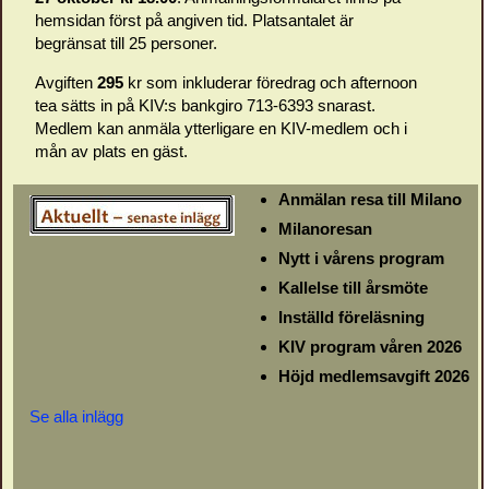
hemsidan först på angiven tid. Platsantalet är
begränsat till 25 personer.
Avgiften
295
kr som inkluderar föredrag och afternoon
tea sätts in på KIV:s bankgiro 713-6393 snarast.
Medlem kan anmäla ytterligare en KIV-medlem och i
mån av plats en gäst.
Anmälan resa till Milano
Milanoresan
Nytt i vårens program
Kallelse till årsmöte
Inställd föreläsning
KIV program våren 2026
Höjd medlemsavgift 2026
Se alla inlägg