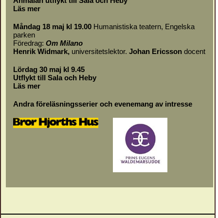
Anmälan utflykt till Sala och Heby
Läs mer
Måndag 18 maj kl 19.00
Humanistiska teatern, Engelska
parken
Föredrag:
Om
Milano
Henrik Widmark,
universitetslektor.
Johan Ericsson
docent
Lördag 30 maj kl 9.45
Utflykt till Sala och Heby
Läs mer
Andra föreläsningsserier och evenemang av intresse