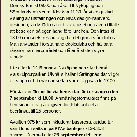
Domkyrkan kl 09.00 och åker till Nyköping och
Sörmlands museum. Klockan 11.30 får vi en guidad
visning av utställningen och NK:s design-hantverk,
designen, verkstäderna och varuhuset och även tillfälle
att bese den på egen hand före lunchen. Den intas kl
13.00 i museets restaurang där det gröna står i fokus.
Man använder i första hand ekologiska och hållbara
råvaror från närområdet och låter årstiden styra
utbudet.
Lite efter kl 14 lämnar vi Nyköping och styr hemåt
via skulpturparken Ulvhälls hällar i Strängnäs där vi gör
ett stopp och beräknar sedan vara i Uppsala kl 17.00.
Första anmälningstid via
hemsidan är torsdagen den
7 september kl 18.00
. Anmälningsformuläret finns på
hemsidan först på angiven tid. Platsantalet är
begränsat till 25 personer.
Avgiften
975 kr
som inkluderar bussresa, guidad tur
samt lunch sätts in på KIV:s bankgiro 713-6393
snarast. Återbud efter
23 september
debiteras