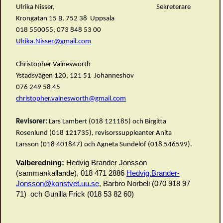
Ulrika Nisser, Sekreterare
Krongatan 15 B, 752 38 Uppsala
018 550055, 073 848 53 00
Ulrika.Nisser@gmail.com
Christopher Vainesworth
Ystadsvägen 120, 121 51 Johanneshov
076 249 58 45
christopher.vainesworth@gmail.com
Revisorer:
Lars Lambert (018 121185) och Birgitta
Rosenlund (018 121735), revisorssuppleanter Anita
Larsson (018 401847) och Agneta Sundelöf (018 546599).
Valberedning:
Hedvig Brander Jonsson
(sammankallande), 018 471 2886
Hedvig.Brander-
Jonsson@konstvet.uu.se
, Barbro Norbeli (070 918 97
71) och Gunilla Frick (018 53 82 60)