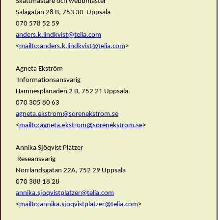
Skattmästare och webbmaster
Salagatan 28 B, 753 30 Uppsala
070 578 52 59
anders.k.lindkvist@telia.com
<
mailto:
anders.k.lindkvist@telia.com
>
Agneta Ekström
Informationsansvarig
Hamnesplanaden 2 B, 752 21 Uppsala
070 305 80 63
agneta.ekstrom@sorenekstrom.se
<
mailto:
agneta.ekstrom@sorenekstrom.se
>
Annika Sjöqvist Platzer
Reseansvarig
Norrlandsgatan 22A, 752 29 Uppsala
070 388 18 28
annika.sjoqvistplatzer@telia.com
<
mailto:
annika.sjoqvistplatzer@telia.com
>