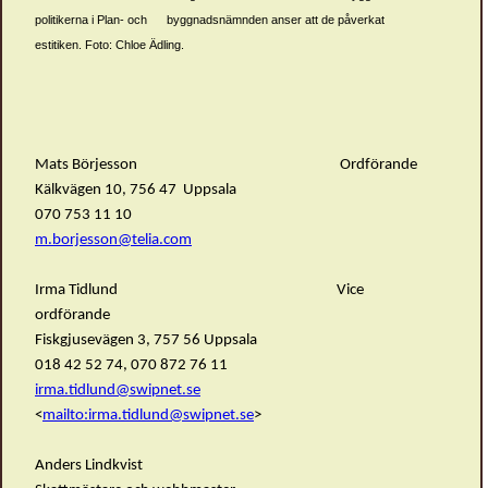
politikerna i
Plan- och
byggnadsnämnden anser att de påverkat
estitiken. Foto: Chloe Ädling.
Mats Börjesson Ordförande
Kälkvägen 10, 756 47 Uppsala
070 753 11 10
m.borjesson@telia.com
Irma Tidlund Vice
ordförande
Fiskgjusevägen 3, 757 56 Uppsala
018 42 52 74, 070 872 76 11
irma.tidlund@swipnet.se
<
mailto:
irma.tidlund@swipnet.se
>
Anders Lindkvist