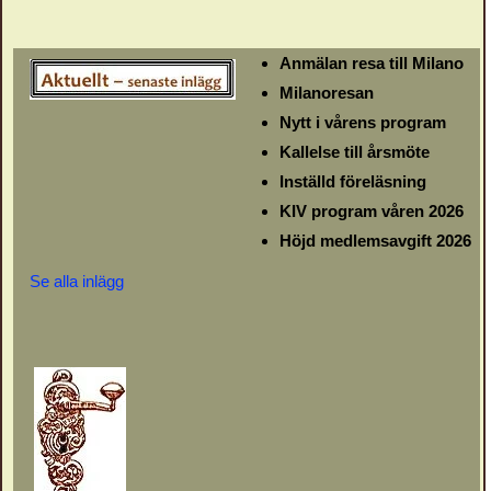
Anmälan resa till Milano
Milanoresan
Nytt i vårens program
Kallelse till årsmöte
Inställd föreläsning
KIV program våren 2026
Höjd medlemsavgift 2026
Se alla inlägg