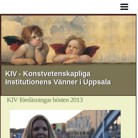
HEM
AKTUELLT
FÖREDRAG
RESOR
STIPENDIER
MEDLEMSSKAP
KIV - Konstvetenskapliga
Institutionens Vänner i Uppsala
KONTAKT
OM KIV
KIV föreläsningar hösten 2013