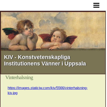
HEM
AKTUELLT
FÖREDRAG
RESOR
STIPENDIER
MEDLEMSSKAP
KIV - Konstvetenskapliga
Institutionens Vänner i Uppsala
KONTAKT
OM KIV
Vinterhalsning
https://images.staticjw.com/kiv/5566/vinterhalsning-
kiv.jpg