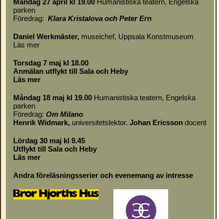
Måndag 27 april kl 19.00
Humanistiska teatern, Engelska
parken
Föredrag:
Klara Kristalova och Peter Ern
Daniel Werkmäster
,
museichef, Uppsala Konstmuseum
Läs mer
Torsdag 7 maj kl 18.00
Anmälan utflykt till Sala och Heby
Läs mer
Måndag 18 maj kl 19.00
Humanistiska teatern, Engelska
parken
Föredrag:
Om
Milano
Henrik Widmark,
universitetslektor.
Johan Ericsson
docent
Lördag 30 maj kl 9.45
Utflykt till Sala och Heby
Läs mer
Andra föreläsningsserier och evenemang av intresse