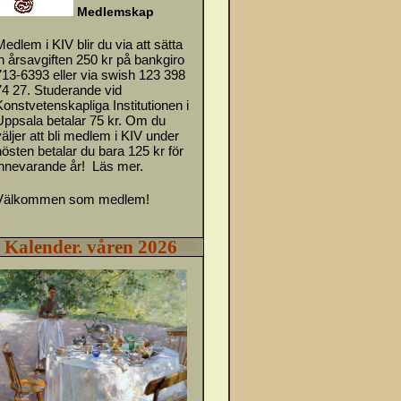
M
e
d
l
emskap
Medlem i KIV blir du via att sätta
in årsavgiften 250 kr på bankgiro
713-6393 eller via swish 123 398
74 27. Studerande vid
Konstvetenskapliga Institutionen i
Uppsala betalar 75 kr. Om du
väljer att bli medlem i KIV under
hösten betalar du bara 125 kr för
innevarande år!
Läs mer.
Välkommen som medlem!
Kalender. våren 2026