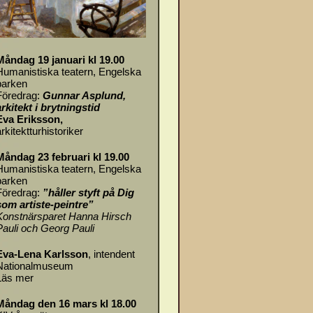
Måndag 19 januari kl 19.00
Humanistiska teatern, Engelska
parken
Föredrag:
Gunnar Asplund,
arkitekt i brytningstid
Eva Eriksson,
rkitektturhistoriker
Måndag 23 februari kl 19.00
Humanistiska teatern, Engelska
parken
Föredrag:
”håller styft på Dig
som artiste-peintre”
Konstnärsparet Hanna Hirsch
Pauli och Georg Pauli
Eva-Lena Karlsson
, intendent
Nationalmuseum
Läs mer
Måndag den 16 mars kl 18.00