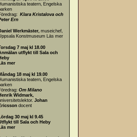
Humanistiska teatern, Engelska
parken
Föredrag:
Klara Kristalova och
Peter Ern
Daniel Werkmäster
,
museichef,
Uppsala Konstmuseum
Läs mer
Torsdag 7 maj kl 18.00
Anmälan utflykt till Sala och
Heby
Läs mer
Måndag 18 maj kl 19.00
Humanistiska teatern, Engelska
parken
Föredrag:
Om
Milano
Henrik Widmark,
universitetslektor.
Johan
Ericsson
docent
Lördag 30 maj kl 9.45
Utflykt till Sala och Heby
Läs mer