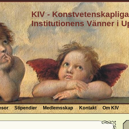
KIV - Konstvetenskapliga
Institutionens Vänner i 
esor
Stipendier
Medlemsskap
Kontakt
Om KIV