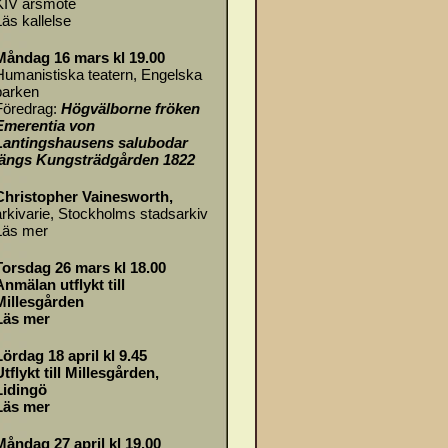
KIV årsmöte
Läs
kallelse
Måndag 16 mars kl 19.00
Humanistiska teatern, Engelska
parken
Föredrag:
Högvälborne fröken
Emerentia von
Lantingshausens salubodar
längs Kungsträdgården 1822
Christopher Vainesworth,
arkivarie, Stockholms stadsarkiv
Läs mer
Torsdag 26 mars kl 18.00
Anmälan utflykt till
Millesgården
Läs mer
Lördag 18 april kl 9.45
Utflykt till Millesgården,
Lidingö
Läs mer
Måndag 27 april kl 19.00